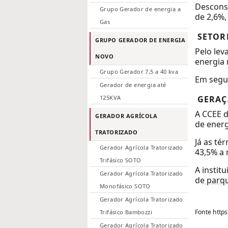
Descons
Grupo Gerador de energia a
de 2,6%,
Gas
SETOR
GRUPO GERADOR DE ENERGIA
Pelo le
NOVO
energia 
Grupo Gerador 7,5 a 40 kva
Em segui
Gerador de energia até
125KVA
GERA
A CCEE d
GERADOR AGRÍCOLA
de energ
TRATORIZADO
Já as té
Gerador Agrícola Tratorizado
43,5% a 
Trifásico SOTO
A instit
Gerador Agrícola Tratorizado
de
parqu
Monofásico SOTO
Gerador Agrícola Tratorizado
Fonte http
Trifásico Bambozzi
Gerador Agrícola Tratorizado