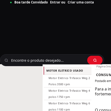
Boa tarde Convidado
Entrar
ou
Criar uma conta
Página Inic
MOTOR ELETRICO USADO
CONSUMO
Motor Eletrico Trifasico Weg 2
Postado em
Polos 3500 rpm
Para a i
Motor Eletrico Trifasico Weg 4
forteme
polos 1750 rpm
Motor Eletrico Trifasico Weg 6
O consu
polos 1100 rpm