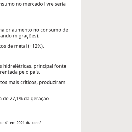
nsumo no mercado livre seria
o maior aumento no consumo de
rando migrações).
tos de metal (+12%).
hidrelétricas, principal fonte
frentada pelo país.
tos mais críticos, produziram
ta de 27,1% da geração
sce-41-em-2021-diz-ccee/