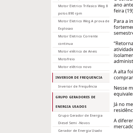
ano ante
Motor Eletrico Trifasico Weg 8
feira (1
polos 890 rpm
Para a i
Motor Eletrico Weg A prova de
forteme
Explosao
semestr
Motor Eletrico Corrente
“Retorna
continua
atividad
Motor elétrico de Aneis
isolamen
Motofreio
administ
Motor elétrico novo
A alta f
compram
INVERSOR DE FREQUENCIA
Inversor de Frequência
Nesse m
equivale
GRUPO GERADORES DE
Já no me
ENERGIA USADOS
residênc
Grupo Gerador de Energia
A difere
Diesel Semi -Novos
mercado 
Gerador de Energia Usado