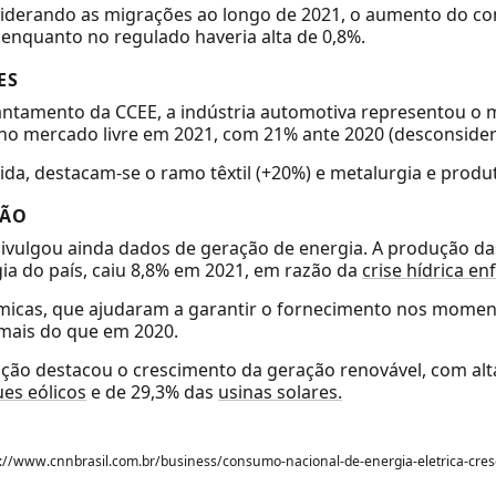
iderando as migrações ao longo de 2021, o aumento do co
 enquanto no regulado haveria alta de 0,8%.
ES
vantamento da CCEE, a indústria automotiva representou 
no mercado livre em 2021, com 21% ante 2020 (desconside
da, destacam-se o ramo têxtil (+20%) e metalurgia e produ
ÇÃO
ivulgou ainda dados de geração de energia. A produção das 
ia do país, caiu 8,8% em 2021, em razão da
crise hídrica en
rmicas, que ajudaram a garantir o fornecimento nos momen
mais do que em 2020.
uição destacou o crescimento da geração renovável, com al
es eólicos
e de 29,3% das
usinas solares.
s://www.cnnbrasil.com.br/business/consumo-nacional-de-energia-eletrica-cre