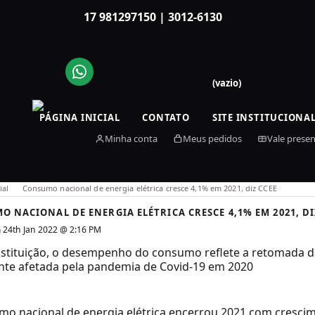
17 981297150 | 3012-6130
(vazio)
PÁGINA INICIAL
CONTATO
SITE INSTITUCIONA
ial
Consumo nacional de energia elétrica cresce 4,1% em 2021, diz CCEE
 NACIONAL DE ENERGIA ELÉTRICA CRESCE 4,1% EM 2021, DI
 24th Jan 2022 @ 2:16 PM
nstituição, o desempenho do consumo reflete a retomada d
nte afetada pela pandemia de Covid-19 em 2020
mo nacional de
energia elétrica
encerrou 2021 com crescim