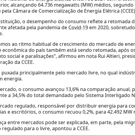
rior, alcançando 64.736 megawatts (MW) médios, segundo 
9) pela Câmara de Comercialização de Energia Elétrica (CCEE)
nstituição, o desempenho do consumo reflete a retomada d
nte afetada pela pandemia de
Covid-19
em 2020, sobretudo
e.
mos ao ritmo habitual de crescimento do mercado de ener
e econômica do país também está sendo retomada, após os 
to social e paralisações”, afirmou em nota Rui Altieri, pre
ração da CCEE.
oi puxada principalmente pelo mercado livre, no qual indús
 energia.
ercado, o consumo avançou 13,6% na comparação anual, p
nte a 34,5% do total demandado pelo Sistema Interligado Na
rcado regulado, responsável por distribuir energia para
ias e escritórios, o consumo recuou 0,2%, para 42.492 MW
nça entre mercados pode ser explicada, em parte, pela mi
regulado para o livre, apontou a CCEE.