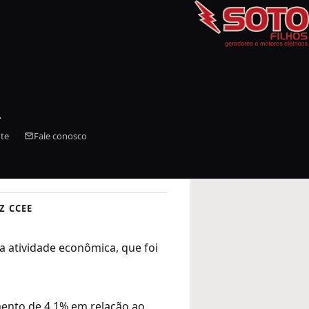
L
Z CCEE
a atividade econômica, que foi
ento de 4,1% em relação ao