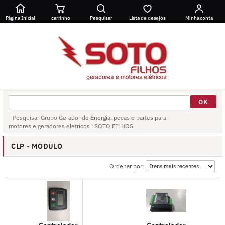
Página Inicial
carrinho
Pesquisar
Lista de desejos
Minha conta
Pesquisar Grupo Gerador de Energia, pecas e partes para
motores e geradores eletricos ! SOTO FILHOS
CLP - MODULO
Ordenar por: