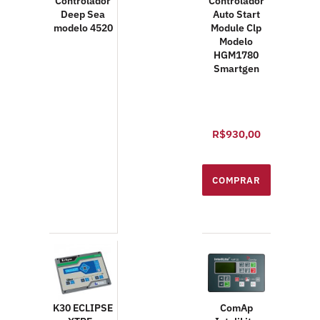
Controlador
Controlador
Deep Sea
Auto Start
modelo 4520
Module Clp
Modelo
HGM1780
Smartgen
R$930,00
K30 ECLIPSE
ComAp