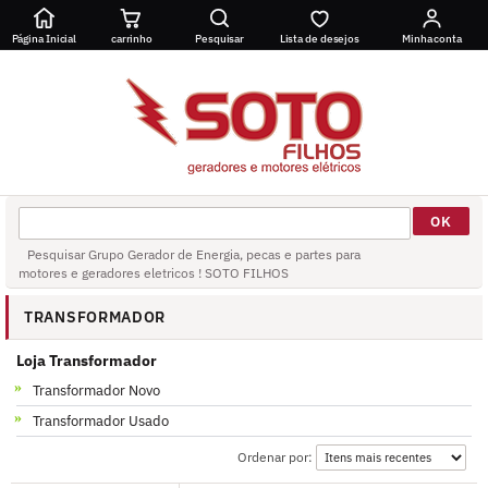
Página Inicial
carrinho
Pesquisar
Lista de desejos
Minha conta
Pesquisar Grupo Gerador de Energia, pecas e partes para
motores e geradores eletricos ! SOTO FILHOS
TRANSFORMADOR
Loja Transformador
Transformador Novo
Transformador Usado
Ordenar por: