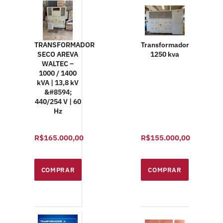
TRANSFORMADOR
Transformador
SECO AREVA
1250 kva
WALTEC –
1000 / 1400
kVA | 13,8 kV
&#8594;
440/254 V | 60
Hz
R$165.000,00
R$155.000,00